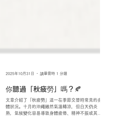
2025年10月31日
讀畢需時 1 分鐘
你聽過「秋疲勞」嗎？🍂
文章介紹了「秋疲勞」這一在季節交替時常見的身
體狀況。十月的沖繩雖然氣溫轉涼，但白天仍炎