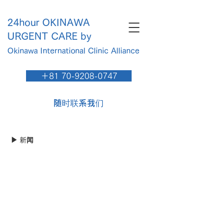
24hour OKINAWA
URGENT CARE by
Okinawa International Clinic​ Alliance
＋81 70-9208-0747
随时联系我们
▶︎ 新闻