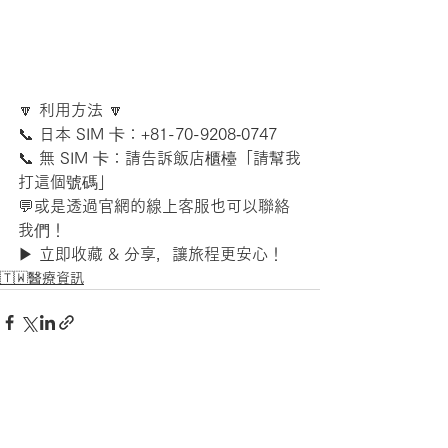
🔽 利用方法 🔽
📞 日本 SIM 卡：+81-70-9208‑0747
📞 無 SIM 卡：請告訴飯店櫃檯「請幫我
打這個號碼」
💬或是透過官網的線上客服也可以聯絡
我們！
▶ 立即收藏 & 分享，讓旅程更安心！
🇹🇼醫療資訊
查看全部
最新文章