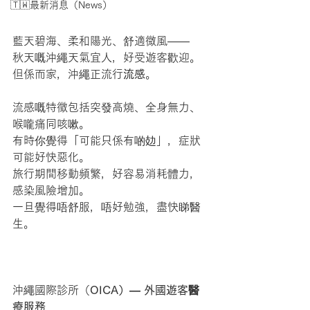
🇹🇼最新消息（News）
藍天碧海、柔和陽光、舒適微風——
秋天嘅沖繩天氣宜人，好受遊客歡迎。
但係而家，沖繩正流行
流感
。
流感嘅特徵包括突發高燒、全身無力、
喉嚨痛同咳嗽。
有時你覺得「可能只係有啲攰」，症狀
可能好快惡化。
旅行期間移動頻繁，好容易消耗體力，
感染風險增加。
一旦覺得唔舒服，唔好勉強，盡快睇醫
生。
沖繩國際診所（
OICA）— 外國遊客醫
療服務