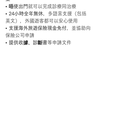
• 
唔使出門
就可以完成診療同治療
• 
24小時全年無休
，多語言支援（包括
英文），外國遊客都可以安心使用
• 
支援海外旅遊保險現金免付
，並協助向
保險公司申請
• 
提供收據、診斷書
等申請文件