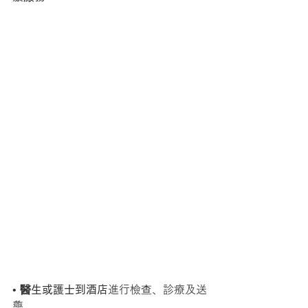
• 
醫生或護士到酒店
進行檢查、診療及送
藥